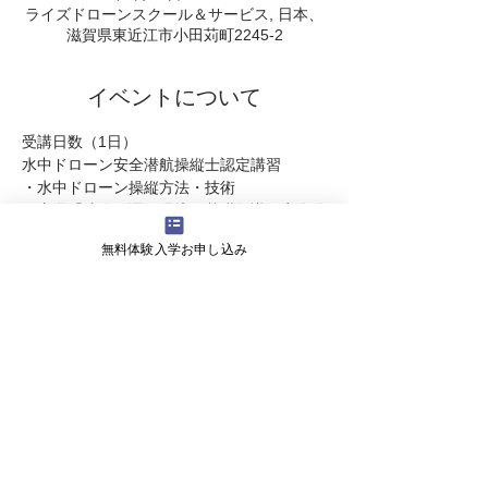
ライズドローンスクール＆サービス, 日本、
滋賀県東近江市小田苅町2245-2
イベントについて
受講日数（1日）
水中ドローン安全潜航操縦士認定講習
・水中ドローン操縦方法・技術
​・座学「法令、運用環境の基礎知識、安全管
理」
無料体験入学お申し込み
​・水中ドローン安全潜航操縦士 技能認定の
試験
続きを読む >>
会社概要
よくある質問
お問い合わせ