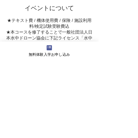
イベントについて
★テキスト費 / 機体使用費 / 保険 / 施設利用
料/検定試験受験費込
​★本コースを修了することで一般社団法人日
本水中ドローン協会に下記ライセンス「水中
ドローン安全潜航操縦士」の認定証の発行申
請を行うことが可能となります。
無料体験入学お申し込み
認定証資格発行は日本水中ドローン協会が行
い、費用は日本水中ドローン協会へ別途
11,000円(税込)+会員費5,000円がかかりま
す。
会社概要
よくある質問
お問い合わせ
会社名 株式会社ライズ
​〒527-0125 滋賀県東近江市小田苅町2245-2
営業時間 9:00～18:00