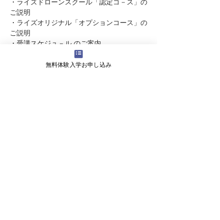
・ライズドローンスクール「認定コ－ス」の
ご説明  
・ライズオリジナル「オプションコース」の
ご説明
・受講スケジュ－ル のご案内 
・受講料   についてなど・・・
ドロ－ンに関するご質問やご不明な点が明瞭
無料体験入学お申し込み
になります。   
会社概要
よくある質問
お問い合わせ
会社名 株式会社ライズ
​〒527-0125 滋賀県東近江市小田苅町2245-2
営業時間 9:00～18:00
ＴＥＬ 070-1747-0027
メール fwhy6130@e-omi.ne.jp