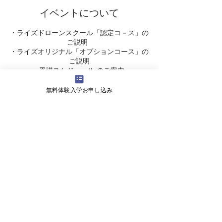
イベントについて
・ライズドローンスクール「認定コ－ス」の
ご説明
・ライズオリジナル「オプションコース」の
ご説明
・受講スケジュ－ル のご案内
・受講料 についてなど・・・
無料体験入学お申し込み
ドロ－ンに関するご質問やご不明な点が明瞭
になります。
また引き続き体験飛行をしていただけます。
5分程度ですがドロ－ンの飛行を体験いてみ
ませんか♪
会社概要
よくある質問
お問い合わせ
会社名 株式会社ライズ
​〒527-0125 滋賀県東近江市小田苅町2245-2
営業時間 9:00～18:00