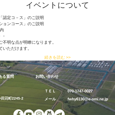
イベントについて
認定コ－ス」のご説明  
ションコース」のご説明
内 
・・
不明な点が明瞭になります。   
いただけます。  
続きを読む >>
ある質問
お問い合わせ
ＴＥＬ 070-1747-0027
田苅町2245-2
メール fwhy6130@e-omi.ne.j