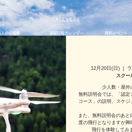
FOR
CALENDAR
EVEN
PORATIONS
法人のお客様
講習日程カレンダー
無料イベント・
12月20日(日)
  |  
スクー
少人数・屋外
無料説明会では、「認定
コース」の説明、スケジ
また、無料説明会のあと
度の飛行となりますが興
飛行を体験してみ