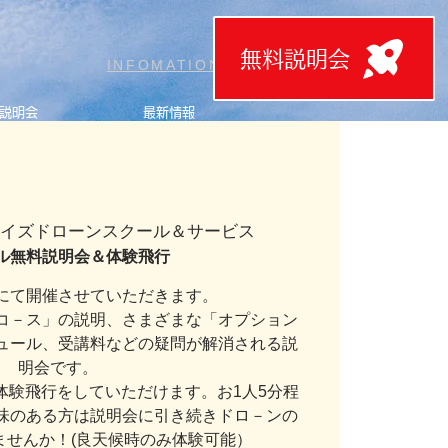
無料説明会
T
INFOMATION
説明会
最新情報
ライズドローンスクール＆サービス
ル無料説明会＆体験飛行
にて開催させていただきます。
コ－ス」の説明、さまざまな「オプション
ュール、受講料などの疑問が解消される説
明会です。
体験飛行をしていただけます。お1人5分程
味のある方は説明会に引き続きドロ－ンの
ませんか！(良天候時のみ体験可能）