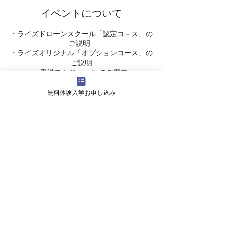
イベントについて
・ライズドローンスクール「認定コ－ス」の
ご説明
・ライズオリジナル「オプションコース」の
ご説明
・受講スケジュ－ル のご案内
・受講料 についてなど・・・
無料体験入学お申し込み
ドロ－ンに関するご質問やご不明な点が明瞭
になります。
また引き続き体験飛行をしていただけます。
5分程度ですがドロ－ンの飛行を体験いてみ
ませんか♪
会社概要
よくある質問
お問い合わせ
会社名 株式会社ライズ
​〒527-0125 滋賀県東近江市小田苅町2245-2
営業時間 9:00～18:00