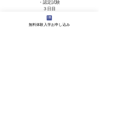
​・認定試験
３日目
・専門科目
無料体験入学お申し込み
専門科目
​・農薬散布…解説／散布練習
​・測量…解説／実地デモ／自動航行ソフト
・空撮…解説／アプリ解説／撮影テクニック
／編集講座
料金：200,000円（税込み）
会社概要
よくある質問
お問い合わせ
会社名 株式会社ライズ
​〒527-0125 滋賀県東近江市小田苅町2245-2
営業時間 9:00～18:00
ＴＥＬ 070-1747-0027
メール fwhy6130@e-omi.ne.jp