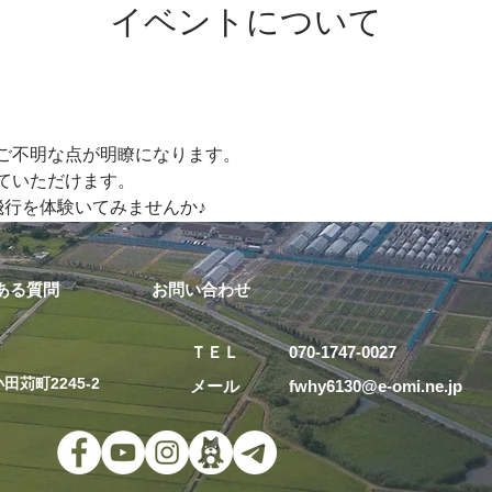
イベントについて
不明な点が明瞭になります。   
いただけます。   
を体験いてみませんか♪    
ある質問
お問い合わせ
ＴＥＬ 070-1747-0027
田苅町2245-2
メール fwhy6130@e-omi.ne.j