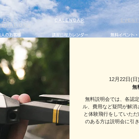
FOR
CALENDAR
EVEN
PORATIONS
法人のお客様
講習日程カレンダー
無料イベント・
12月22日(日
無
無料説明会では、各認
ル、費用など疑問が解消
と体験飛行をしていただ
のある方は説明会に引