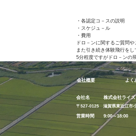
・各認定コ－スの説明  
・スケジュ－ル   
・費用   
ドロ－ンに関するご質問やご
また引き続き体験飛行をして
5分程度ですがドロ－ンの飛行
会社概要
よく
会社名 株式会社ライズ
​〒527-0125 滋賀県東近江市小
営業時間 9:00～18:00