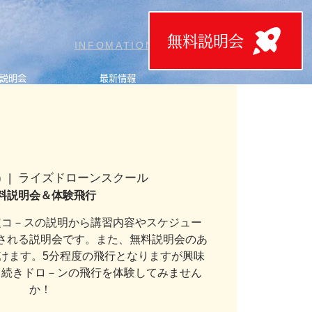
無料説明会
T
INFOMATION
説明会
最新情報
)
  |  
ライズドローンスクール
料説明会＆体験飛行
定コ－スの説明から講習内容やスケジュー
される説明会です。また、無料説明会のあ
けます。5分程度の飛行となりますが興味
き続きドロ－ンの飛行を体験してみません
か！