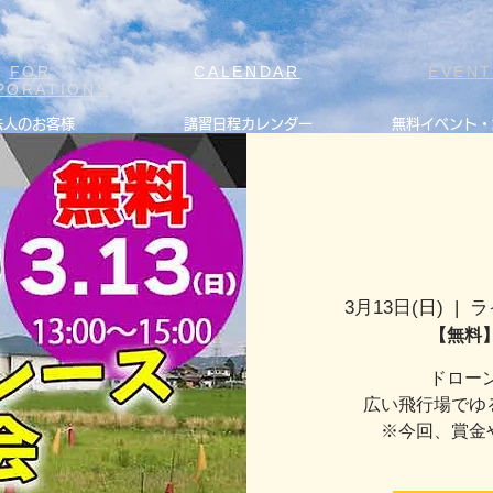
FOR
CALENDAR
EVEN
PORATIONS
法人のお客様
講習日程カレンダー
無料イベント・
3月13日(日)
  |  
ラ
【無料
ドロー
広い飛行場でゆ
※今回、賞金