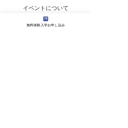
イベントについて
【持ち物】 
無料体験入学お申し込み
・ドローンをお持ちの方は持参ください
・快適な服装と屋外での活動に適した靴
会社概要
よくある質問
お問い合わせ
会社名 株式会社ライズ
​〒527-0125 滋賀県東近江市小田苅町2245-2
営業時間 9:00～18:00
ＴＥＬ 070-1747-0027
メール fwhy6130@e-omi.ne.jp