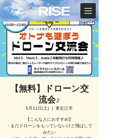
【無料】ドローン交
流会♪
5月11日(土)
  |  
東近江市
【こんな人におすすめ】
・まだドローンをもっていないけど飛ばして
みたい