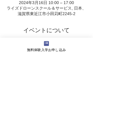
2024年3月16日 10:00 – 17:00
ライズドローンスクール＆サービス, 日本、
滋賀県東近江市小田苅町2245-2
イベントについて
ドローン国家資格取得の補助金説明会
【二等無人航空機操縦者技能証明書】につい
無料体験入学お申し込み
て
企業ドローン導入の相談も受け付けます！
法人様向け助成金のご案内（厚生労働省）
会社概要
よくある質問
お問い合わせ
会社名 株式会社ライズ
​〒527-0125 滋賀県東近江市小田苅町2245-2
営業時間 9:00～18:00