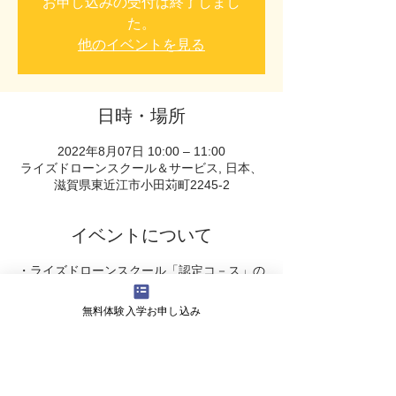
お申し込みの受付は終了しまし
た。
他のイベントを見る
日時・場所
2022年8月07日 10:00 – 11:00
ライズドローンスクール＆サービス, 日本、
滋賀県東近江市小田苅町2245-2
イベントについて
・ライズドローンスクール「認定コ－ス」の
ご説明
・ライズオリジナル「オプションコース」の
無料体験入学お申し込み
ご説明
・受講スケジュ－ル のご案内
・受講料 についてなど・・・
ドロ－ンに関するご質問やご不明な点が明瞭
になります。