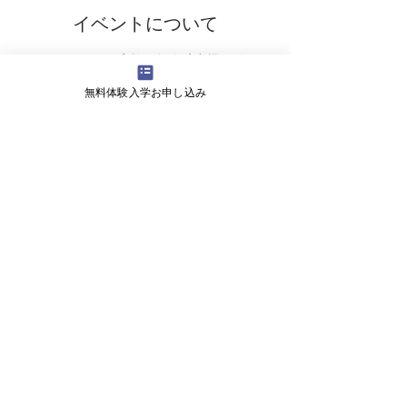
イベントについて
・6月20日から実施の無人航空機の登録
・飛行情報共有システムの利用
無料体験入学お申し込み
・免許制度の今後の方針
・航空法対象が100gへの変更
会社概要
よくある質問
お問い合わせ
会社名 株式会社ライズ
​〒527-0125 滋賀県東近江市小田苅町2245-2
営業時間 9:00～18:00
ＴＥＬ 070-1747-0027
メール fwhy6130@e-omi.ne.jp