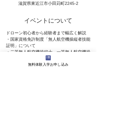
滋賀県東近江市小田苅町2245-2
イベントについて
ドローン初心者から経験者まで幅広く解説
・国家資格免許制度「無人航空機操縦者技能
証明」について
・二等無人航空機操縦士、一等無人航空機操
縦士の違い
無料体験入学お申し込み
・民間ライセンスのご説明  
・受講スケジュ－ル のご案内 
・受講料   についてなど・・・
続きを読む >>
会社概要
よくある質問
お問い合わせ
会社名 株式会社ライズ