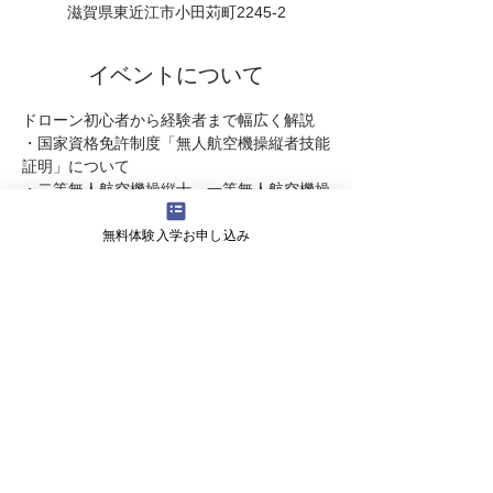
滋賀県東近江市小田苅町2245-2
イベントについて
ドローン初心者から経験者まで幅広く解説
・国家資格免許制度「無人航空機操縦者技能
証明」について
・二等無人航空機操縦士、一等無人航空機操
縦士の違い
無料体験入学お申し込み
・民間ライセンスのご説明  
・受講スケジュ－ル のご案内 
・受講料   についてなど・・・
続きを読む >>
会社概要
よくある質問
お問い合わせ
会社名 株式会社ライズ