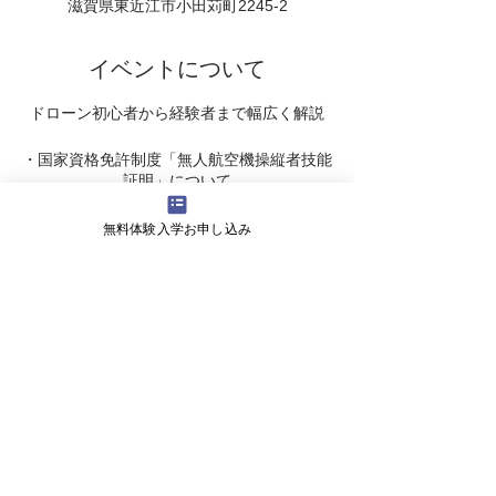
滋賀県東近江市小田苅町2245-2
イベントについて
ドローン初心者から経験者まで幅広く解説
・国家資格免許制度「無人航空機操縦者技能
証明」について
・二等無人航空機操縦士、一等無人航空機操
縦士の違い
無料体験入学お申し込み
・民間ライセンスのご説明
・受講スケジュ－ル のご案内
・受講料 についてなど・・・
ドローンの資格取得までの疑問についてご説
明いたします。
会社概要
よくある質問
お問い合わせ
会社名 株式会社ライズ