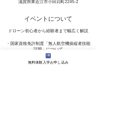
滋賀県東近江市小田苅町2245-2
イベントについて
ドローン初心者から経験者まで幅広く解説
・国家資格免許制度「無人航空機操縦者技能
証明」について
・二等無人航空機操縦士、一等無人航空機操
縦士の違い
無料体験入学お申し込み
・民間ライセンスのご説明
・受講スケジュ－ル のご案内
・受講料 についてなど・・・
ドローンの資格取得までの疑問についてご説
明いたします。
会社概要
よくある質問
お問い合わせ
会社名 株式会社ライズ