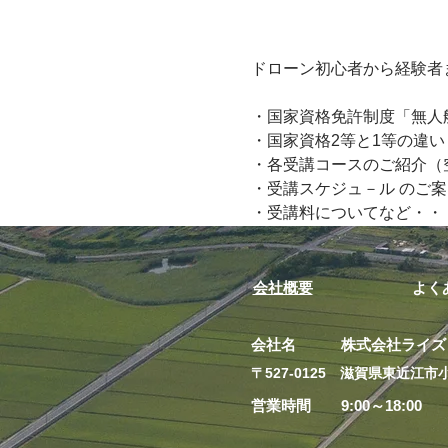
ドローン初心者から経験者
・国家資格免許制度「無人
・国家資格2等と1等の違い
・各受講コースのご紹介（空
・受講スケジュ－ル のご案
・受講料についてなど・・
会社概要
よく
会社名 株式会社ライズ
​〒527-0125 滋賀県東近江市小
営業時間 9:00～18:00