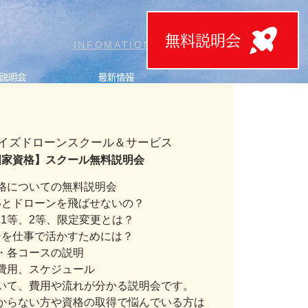
無料説明会
T
INFOMATION
説明会
最新情報
イズドローンスクール＆サービス
国家資格】スクール無料説明会
格についての無料説明会
いとドローンを飛ばせないの？
1等、2等、限定変更とは？
ンを仕事で活かすためには？
・各コースの説明
費用、スケジュール
いて、費用や流れが分かる説明会です。
からない方や資格の取得で悩んでいる方は