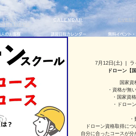
FOR
CALENDAR
EVEN
PORATIONS
法人のお客様
講習日程カレンダー
無料イベント・
7月12日(土)
  |  
ラ
ドローン【
国家資
・資格が無
・国家資格
・ドロー
・
ドローン資格取得につ
自分に合ったコースが分