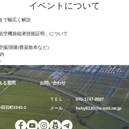
イベントについて
まで幅広く解説
航空機操縦者技能証明」について
撮/測量/農薬散布など）
内 
・
ある質問
お問い合わせ
ＴＥＬ 070-1747-0027
田苅町2245-2
メール fwhy6130@e-omi.ne.j