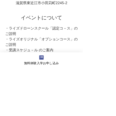
滋賀県東近江市小田苅町2245-2
イベントについて
・ライズドローンスクール「認定コ－ス」の
ご説明  
・ライズオリジナル「オプションコース」の
ご説明
・受講スケジュ－ル のご案内 
・受講料   についてなど・・・
ドロ－ンに関するご質問やご不明な点が明瞭
無料体験入学お申し込み
になります。   
また引き続き体験飛行をしていただけま
す。  
続きを読む >>