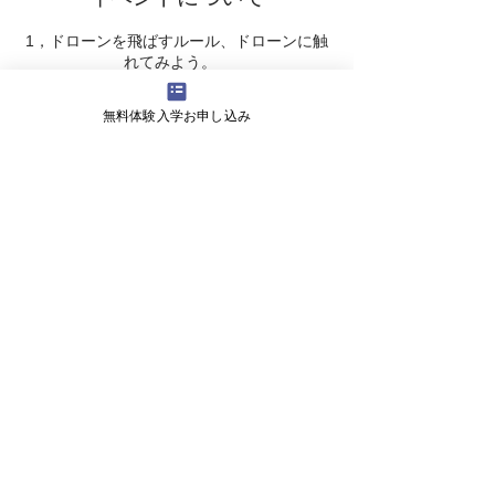
1，ドローンを飛ばすルール、ドローンに触
れてみよう。
2，外で実際に飛ばしてみよう
3，ドローンで自分を撮ってみよう
無料体験入学お申し込み
※持ち物：スマホ、ドローンをお持ちの方は
持参ください
会社概要
よくある質問
お問い合わせ
会社名 株式会社ライズ
​〒527-0125 滋賀県東近江市小田苅町2245-2
営業時間 9:00～18:00
ＴＥＬ 070-1747-0027
メール fwhy6130@e-omi.ne.jp