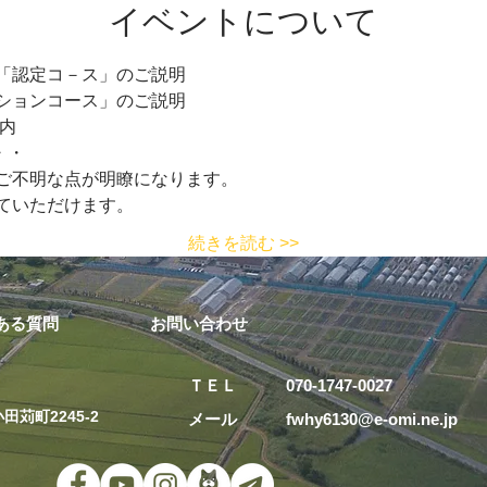
イベントについて
認定コ－ス」のご説明  
ションコース」のご説明
内 
・・
不明な点が明瞭になります。   
いただけます。  
続きを読む >>
ある質問
お問い合わせ
ＴＥＬ 070-1747-0027
田苅町2245-2
メール fwhy6130@e-omi.ne.j