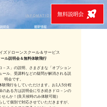
無料説明会
T
INFOMATION
説明会
最新情報
イズドローンスクール＆サービス
]スクール説明会＆無料体験飛行
コ－ス」の説明、さまざまな「オプション
ュール、受講料などの疑問が解消される説
明会です。
体験飛行をしていただけます。お1人5分程
味のある方は説明会に引き続きドロ－ンの
ませんか！(良天候時のみ体験可能）
らして個別で対応させていただきますが、