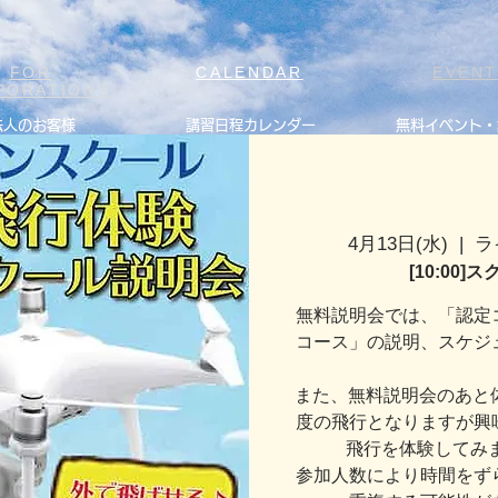
FOR
CALENDAR
EVEN
PORATIONS
法人のお客様
講習日程カレンダー
無料イベント・
4月13日(水)
  |  
ラ
[10:00
無料説明会では、「認定
コース」の説明、スケジ
また、無料説明会のあと
度の飛行となりますが興
飛行を体験してみ
参加人数により時間をず