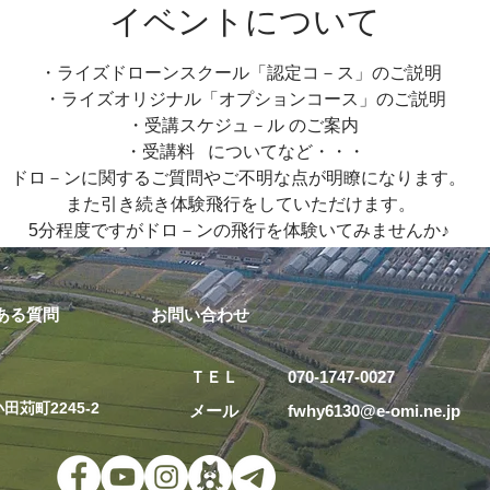
イベントについて
・ライズドローンスクール「認定コ－ス」のご説明
・ライズオリジナル「オプションコース」のご説明
・受講スケジュ－ル のご案内
・受講料 についてなど・・・
ドロ－ンに関するご質問やご不明な点が明瞭になります。
また引き続き体験飛行をしていただけます。
5分程度ですがドロ－ンの飛行を体験いてみませんか♪
ある質問
お問い合わせ
ＴＥＬ 070-1747-0027
田苅町2245-2
メール fwhy6130@e-omi.ne.j