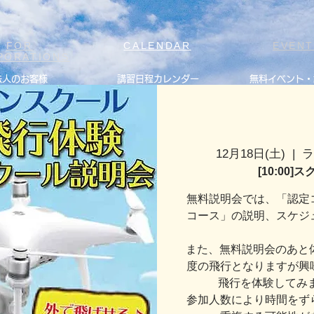
FOR
CALENDAR
EVEN
PORATIONS
法人のお客様
講習日程カレンダー
無料イベント・
12月18日(土)
  |  
[10:00
無料説明会では、「認定
コース」の説明、スケジ
また、無料説明会のあと
度の飛行となりますが興
飛行を体験してみ
参加人数により時間をず