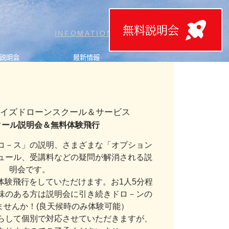
無料説明会
T
INFOMATION
説明会
最新情報
ライズドローンスクール＆サービス
]スクール説明会＆無料体験飛行
コ－ス」の説明、さまざまな「オプション
ュール、受講料などの疑問が解消される説
明会です。
体験飛行をしていただけます。お1人5分程
味のある方は説明会に引き続きドロ－ンの
ませんか！(良天候時のみ体験可能）
らして個別で対応させていただきますが、