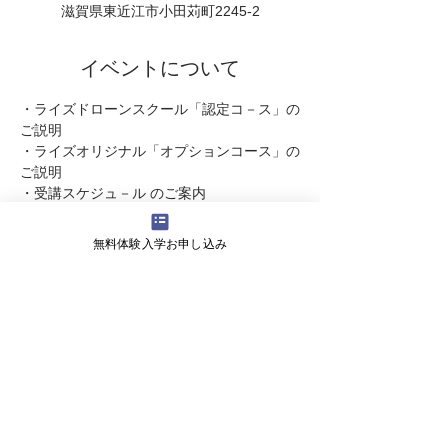
滋賀県東近江市小田苅町2245-2
イベントについて
・ライズドローンスクール「認定コ－ス」の
ご説明  
・ライズオリジナル「オプションコース」の
ご説明
・受講スケジュ－ル のご案内 
・受講料   についてなど・・・
ドロ－ンに関するご質問やご不明な点が明瞭
無料体験入学お申し込み
になります。   
また引き続き体験飛行をしていただけま
す。  
続きを読む >>