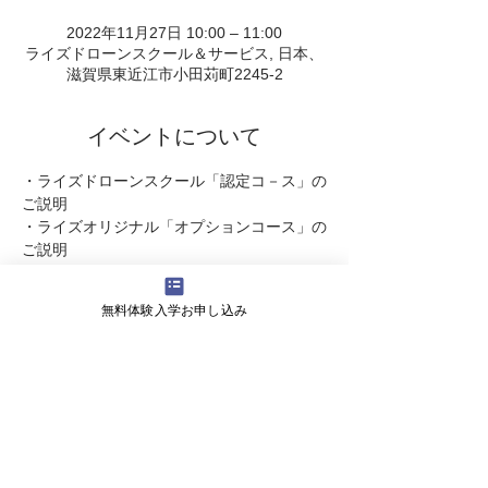
2022年11月27日 10:00 – 11:00
ライズドローンスクール＆サービス, 日本、
滋賀県東近江市小田苅町2245-2
イベントについて
・ライズドローンスクール「認定コ－ス」の
ご説明  
・ライズオリジナル「オプションコース」の
ご説明
・受講スケジュ－ル のご案内 
・受講料   についてなど・・・
無料体験入学お申し込み
ドロ－ンに関するご質問やご不明な点が明瞭
になります。   
また引き続き体験飛行をしていただけま
す。  
続きを読む >>