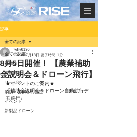
記事
全ての記事
fwhy6130
全ての記事
2023年7月18日
読了時間: 1分
8月5日開催！ 【農業補助
補助金
金説明会＆ドローン飛行】
資格講習
サービス
★イベントのご案内★
『補助金説明会＆ドローン自動航行デ
消防・警察との協定
モ飛行』
イベント
新製品ドローン