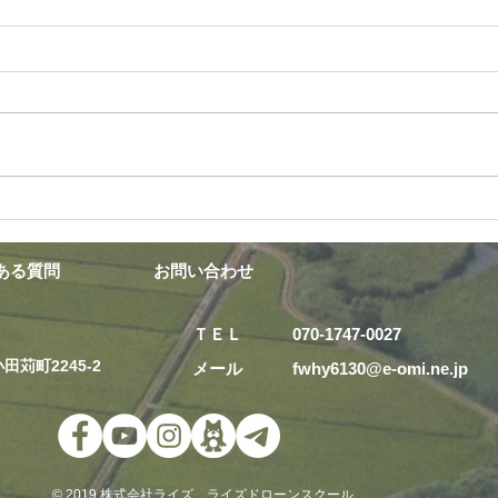
甲賀署 水難救助訓練にライズ
夏の
ドローンサービスとして参加
ース
してきました！
ある質問
お問い合わせ
ＴＥＬ 070-1747-0027
田苅町2245-2
メール fwhy6130@e-omi.ne.j
© 2019 株式会社ライズ ライズドローンスクール