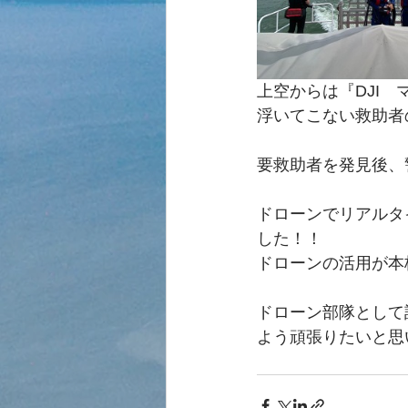
上空からは『DJI
浮いてこない救助者の
要救助者を発見後、
ドローンでリアルタ
した！！
ドローンの活用が本
ドローン部隊として
よう頑張りたいと思