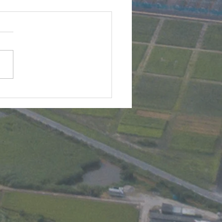
!!ドローン2等国家資格コ
p