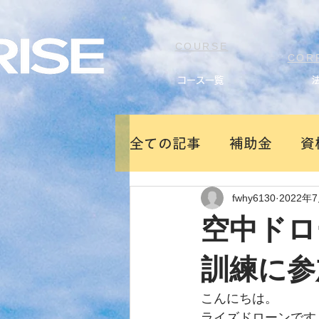
COURSE
COR
コース一覧
全ての記事
補助金
資
fwhy6130
2022年
新製品ドローン
空中ドロ
訓練に参
こんにちは。
ライズドローンです