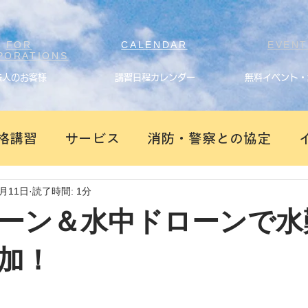
FOR
CALENDAR
EVEN
PORATIONS
法人のお客様
講習日程カレンダー
無料イベント・
格講習
サービス
消防・警察との協定
7月11日
読了時間: 1分
ーン＆水中ドローンで水
加！
。