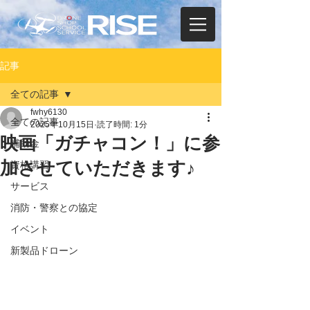
記事
全ての記事
fwhy6130
全ての記事
2025年10月15日
読了時間: 1分
映画「ガチャコン！」に参
補助金
加させていただきます♪
資格講習
サービス
消防・警察との協定
イベント
新製品ドローン