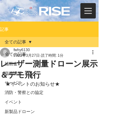
記事
全ての記事
fwhy6130
全ての記事
2023年3月27日
読了時間: 1分
レーザー測量ドローン展示
補助金
＆デモ飛行
資格講習
サービス
★イベントのお知らせ★
消防・警察との協定
イベント
新製品ドローン