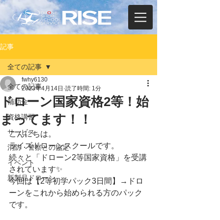
記事
全ての記事
fwhy6130
全ての記事
2023年4月14日
読了時間: 1分
ドローン国家資格2等！始
補助金
まってます！！
資格講習
サービス
こんにちは。
ライズドローンスクールです。
消防・警察との協定
続々と「ドローン2等国家資格」を受講
イベント
されています✨
新製品ドローン
今回は【2等初学パック3日間】→ドロ
ーンをこれから始められる方のパック
です。