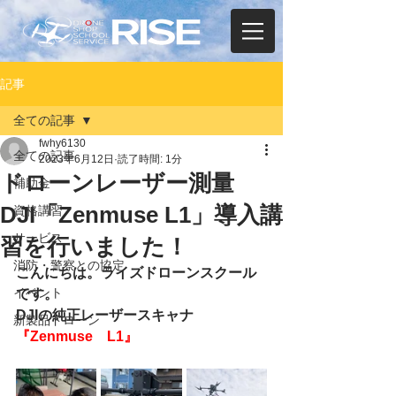
記事
全ての記事
fwhy6130
全ての記事
2023年6月12日
読了時間: 1分
ドローンレーザー測量
補助金
DJI「Zenmuse L1」導入講
資格講習
サービス
習を行いました！
消防・警察との協定
こんにちは。ライズドローンスクール
イベント
です。
DJIの純正レーザースキャナ
新製品ドローン
『Zenmuse　L1』