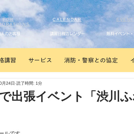
FOR
CALENDAR
EVEN
PORATIONS
法人のお客様
講習日程カレンダー
無料イベント・
格講習
サービス
消防・警察との協定
10月24日
読了時間: 1分
で出張イベント「渋川ふ
ールです。