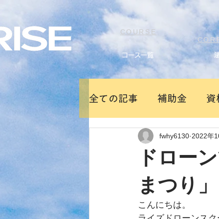
COURSE
COR
コース一覧
全ての記事
補助金
資
fwhy6130
2022年
新製品ドローン
ドローン
まつり」
こんにちは。
ライズドローンスク