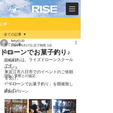
記事
全ての記事
fwhy6130
全ての記事
2024年6月17日
読了時間: 1分
ドローンでお菓子釣り♪
補助金
こんにちは。ライズドローンスクール
資格講習
です。
サービス
東近江市八日市でのイベントのご依頼
消防・警察との協定
を受け、
イベント
「ドローンでお菓子釣り」を開催致し
ました♪
新製品ドローン