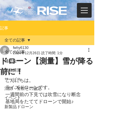
記事
全ての記事
fwhy6130
全ての記事
2024年12月26日
読了時間: 1分
ドローン【測量】雪が降る
補助金
前に！
資格講習
サービス
こんにちは。
ライズドローンです。
消防・警察との協定
一週間前の下見では吹雪になり断念
イベント
基地局をたててドローンで開始♪
新製品ドローン