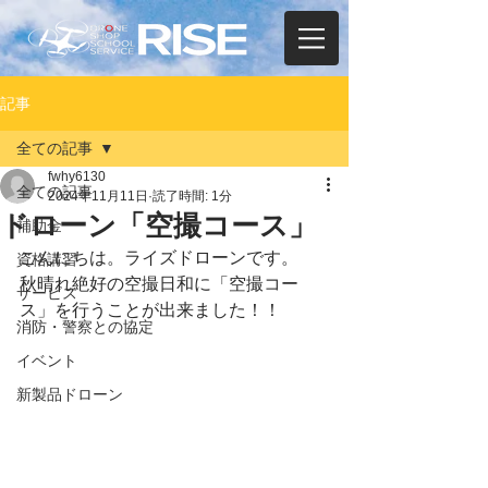
記事
全ての記事
fwhy6130
全ての記事
2024年11月11日
読了時間: 1分
ドローン「空撮コース」
補助金
こんにちは。ライズドローンです。
資格講習
秋晴れ絶好の空撮日和に「空撮コー
サービス
ス」を行うことが出来ました！！
消防・警察との協定
イベント
新製品ドローン