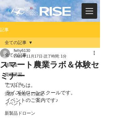
記事
全ての記事
fwhy6130
全ての記事
2023年11月17日
読了時間: 1分
スマート農業ラボ＆体験セ
補助金
ミナー
資格講習
サービス
こんにちは。
ライズドローンスクールです。
消防・警察との協定
イベントのご案内です♪
イベント
新製品ドローン