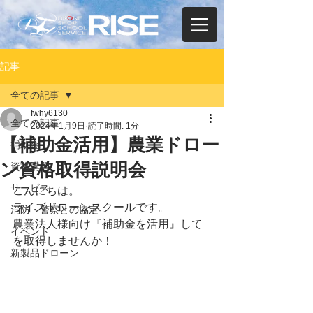
記事
全ての記事
fwhy6130
全ての記事
2024年1月9日
読了時間: 1分
【補助金活用】農業ドロー
補助金
ン資格取得説明会
資格講習
サービス
こんにちは。
ライズドローンスクールです。
消防・警察との協定
農業法人様向け『補助金を活用』して
イベント
を取得しませんか！
新製品ドローン