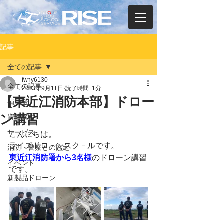
記事
全ての記事
fwhy6130
全ての記事
2023年9月11日
読了時間: 1分
【東近江消防本部】ドロー
補助金
ン講習
資格講習
サービス
こんにちは。
ライズドロ－ンスク－ルです。
消防・警察との協定
東近江消防署から3名様
のドローン講習
イベント
です。
新製品ドローン