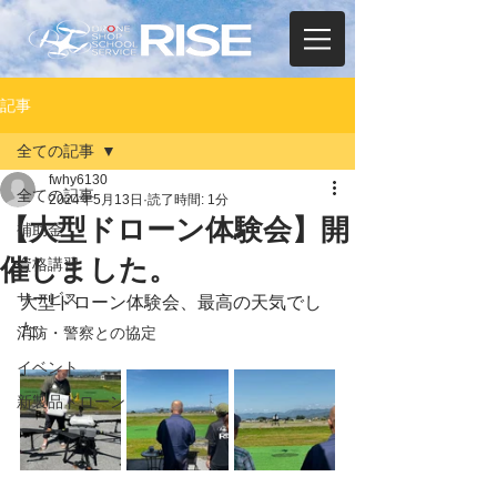
記事
全ての記事
fwhy6130
全ての記事
2024年5月13日
読了時間: 1分
【大型ドローン体験会】開
補助金
催しました。
資格講習
サービス
大型ドローン体験会、最高の天気でし
た。
消防・警察との協定
イベント
新製品ドローン