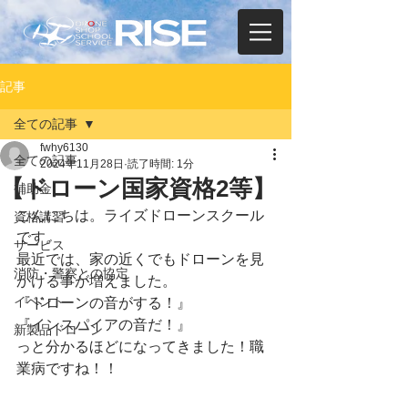
記事
全ての記事
fwhy6130
全ての記事
2024年11月28日
読了時間: 1分
【ドローン国家資格2等】
補助金
こんにちは。ライズドローンスクール
資格講習
です。
サービス
最近では、家の近くでもドローンを見
消防・警察との協定
かける事が増えました。
イベント
『ドローンの音がする！』
『インスパイアの音だ！』
新製品ドローン
っと分かるほどになってきました！職
業病ですね！！