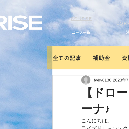
COURSE
COR
コース一覧
全ての記事
補助金
資
fwhy6130
2023年
新製品ドローン
【ドロー
ーナ♪
こんにちは。
ライズドロ－ンスク