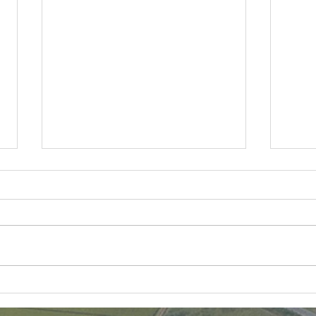
【デジタルサイネージ】レン
雨⇒
タル開始♪
巡回