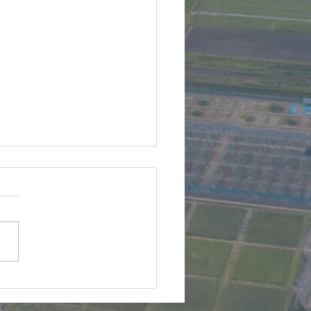
雪⇒晴れ♪ドローン自動
【レベル3.5飛行】