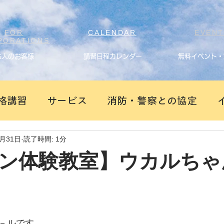
FOR
CALENDAR
EVEN
PORATIONS
法人のお客様
講習日程カレンダー
無料イベント・
格講習
サービス
消防・警察との協定
7月31日
読了時間: 1分
ン体験教室】ウカルちゃ
－ルです。