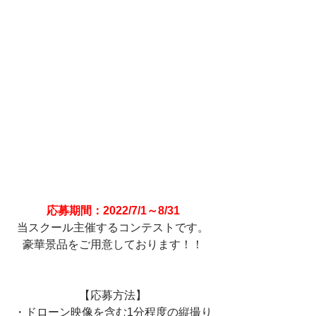
応募期間：2022/7/1～8/31
当スクール主催するコンテストです。
豪華景品をご用意しております！！
【応募方法】
・ドローン映像を含む1分程度の縦撮り