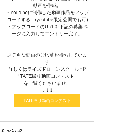
動画を作成。
・Youtubeに制作した動画作品をアップ
ロードする。(youtube限定公開でも可)
・アップロードのURLを下記の募集ペ
ージに入力してエントリー完了。
ステキな動画のご応募お待ちしていま
す
詳しくはライズドローンスクールHP
「TATE撮り動画コンテスト」
をご覧くださいませ。
⇓⇓⇓
TATE撮り動画コンテスト