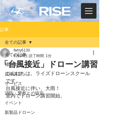
記事
全ての記事
fwhy6130
全ての記事
6月26日
読了時間: 1分
「台風接近」ドローン講習
補助金
こんにちは。ライズドローンスクール
資格講習
です。
サービス
台風接近に伴い、大雨！
消防・警察との協定
室内でドローン講習開始。
イベント
新製品ドローン