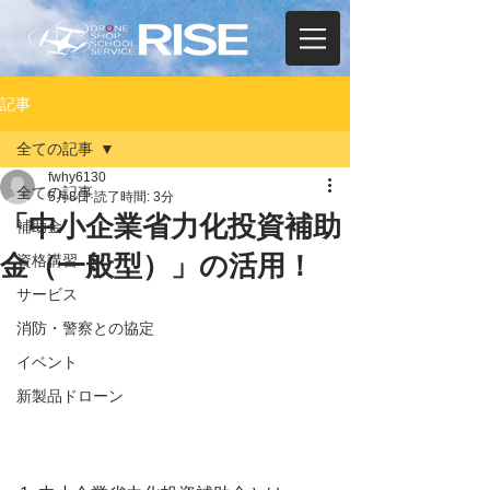
記事
全ての記事
fwhy6130
全ての記事
5月8日
読了時間: 3分
「中小企業省力化投資補助
補助金
金（一般型）」の活用！
資格講習
サービス
消防・警察との協定
イベント
新製品ドローン