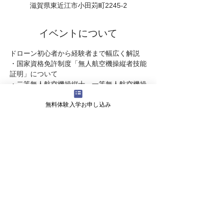
滋賀県東近江市小田苅町2245-2
イベントについて
ドローン初心者から経験者まで幅広く解説
・国家資格免許制度「無人航空機操縦者技能
証明」について
・二等無人航空機操縦士、一等無人航空機操
縦士の違い
無料体験入学お申し込み
・民間ライセンスのご説明  
・受講スケジュ－ル のご案内 
・受講料   についてなど・・・
続きを読む >>
会社概要
よくある質問
お問い合わせ
会社名 株式会社ライズ